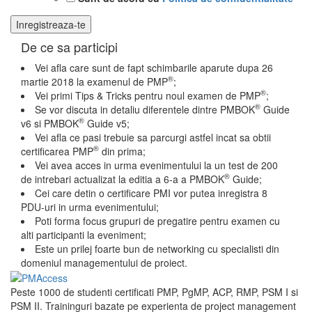
De ce sa participi
Vei afla care sunt de fapt schimbarile aparute dupa 26
®
martie 2018 la examenul de PMP
;
®
Vei primi Tips & Tricks pentru noul examen de PMP
;
®
Se vor discuta in detaliu diferentele dintre PMBOK
Guide
®
v6 si PMBOK
Guide v5;
Vei afla ce pasi trebuie sa parcurgi astfel incat sa obtii
®
certificarea PMP
din prima;
Vei avea acces in urma evenimentului la un test de 200
®
de intrebari actualizat la editia a 6-a a PMBOK
Guide;
Cei care detin o certificare PMI vor putea inregistra 8
PDU-uri in urma evenimentului;
Poti forma focus grupuri de pregatire pentru examen cu
alti participanti la eveniment;
Este un prilej foarte bun de networking cu specialisti din
domeniul managementului de proiect.
Peste 1000 de studenti certificati PMP, PgMP, ACP, RMP, PSM I si
PSM II. Traininguri bazate pe experienta de project management