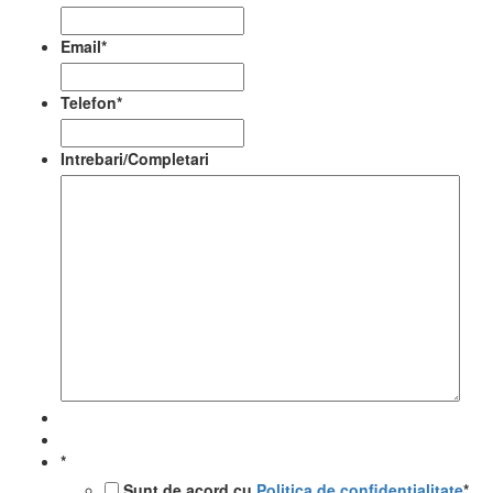
Email
*
Telefon
*
Intrebari/Completari
*
Sunt de acord cu
Politica de confidentialitate
*