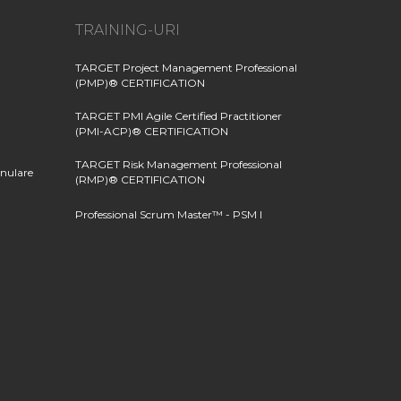
TRAINING-URI
TARGET Project Management Professional
(PMP)® CERTIFICATION
TARGET PMI Agile Certified Practitioner
(PMI-ACP)® CERTIFICATION
TARGET Risk Management Professional
anulare
(RMP)® CERTIFICATION
Professional Scrum Master™ - PSM I