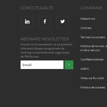
CONECTEAZA-TE
COMPANIE
Despre noi
Contact
Termeni si conditii
ABONARE NEWSLETTER
Inscrie-te la newsletter ca sa primesti
Politica de livrare, 
informatii despre programele de
si retur servicii
training si evenimentele organizate
de PM Access
Confidentialitate
ANPC
Vreau sa fiu uitat
Politica de cookies