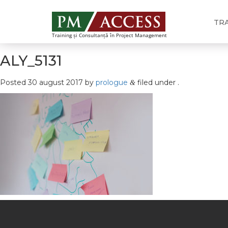
TR
Training și Consultanță în Project Management
ALY_5131
Posted
30 august 2017
by
prologue
filed under .
&