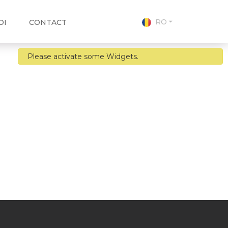
RO
OI
CONTACT
Please activate some Widgets.